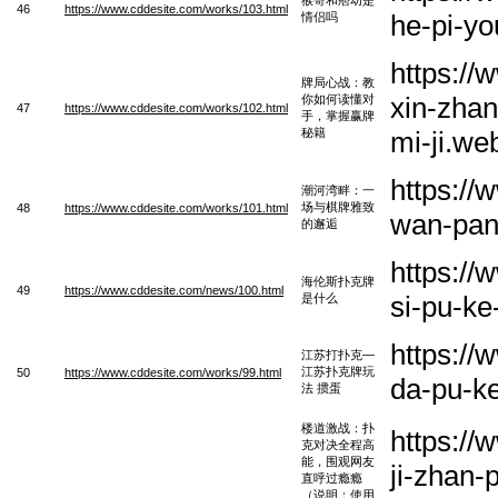
46
https://www.cddesite.com/works/103.html
he-pi-yo
情侣吗
https://
牌局心战：教
xin-zhan
你如何读懂对
47
https://www.cddesite.com/works/102.html
手，掌握赢牌
秘籍
mi-ji.we
https:/
潮河湾畔：一
场与棋牌雅致
48
https://www.cddesite.com/works/101.html
wan-pan-
的邂逅
https://
海伦斯扑克牌
49
https://www.cddesite.com/news/100.html
si-pu-k
是什么
https://
江苏打扑克—
江苏扑克牌玩
50
https://www.cddesite.com/works/99.html
da-pu-k
法 掼蛋
楼道激战：扑
https:/
克对决全程高
能，围观网友
ji-zhan
直呼过瘾瘾
（说明：使用