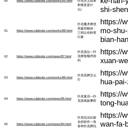
ke-han-y
60
https://www.cddesite.com/works/89.html
扑克含义由来
和寓意是什
shi-she
么)
https:/
扑克魔术牌优
mo-shu-p
劣鉴别秘诀：
61
https://www.cddesite.com/works/88.html
三招让你秒变
行家
bian-han
https:/
扑克选位—扑
克牌按顺序排
62
https://www.cddesite.com/news/87.html
xuan-wei
列
https:/
扑克花牌怎么
63
https://www.cddesite.com/works/86.html
hua-pai
打
https:/
扑克童话—扑
64
https://www.cddesite.com/news/85.html
tong-hua
克游戏故事听
https:/
扑克玩法比较
wan-fa-b
全的软件—有
65
https://www.cddesite.com/news/84.html
各种扑克牌玩