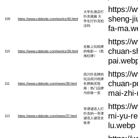
https:/
大学生酒店打
sheng-ji
扑克视频 大
109
https://www.cddesite.com/works/40.html
学生打扑克犯
法吗
fa-ma.w
https:/
在船上玩纸牌
chuan-sh
110
https://www.cddesite.com/works/39.html
的电影—《怒
海狂牌》
pai.web
https://
四川扑克牌的
玩法四川纸牌
chuan-pu
111
https://www.cddesite.com/news/38.html
长牌购买指
南：热门品牌
mai-zhi-
与价格一览
https:/
哥谭谜语人打
mi-yu-r
扑克的—哥谭
112
https://www.cddesite.com/news/37.html
谜语人谜语全
收录
lu.webp