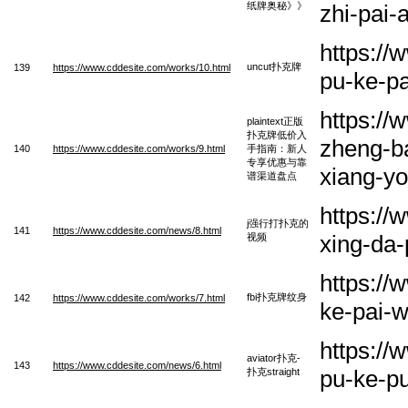
纸牌奥秘》》
zhi-pai-
https:/
uncut扑克牌
139
https://www.cddesite.com/works/10.html
pu-ke-p
https://
plaintext正版
扑克牌低价入
zheng-ba
140
https://www.cddesite.com/works/9.html
手指南：新人
专享优惠与靠
xiang-y
谱渠道盘点
https://
j强行打扑克的
141
https://www.cddesite.com/news/8.html
xing-da-
视频
https://
fbi扑克牌纹身
142
https://www.cddesite.com/works/7.html
ke-pai-
https://
aviator扑克-
143
https://www.cddesite.com/news/6.html
pu-ke-pu
扑克straight