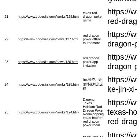
https:/
texas red
21
https://www.cddesite.com/works/128.html
dragon poker
red-dra
game
https:/
red dragon
22
https://www.cddesite.com/news/127.html
poker offline
dragon-p
tournament
https:/
red dragon
23
https://www.cddesite.com/news/126.html
poker app
dragon-p
invitation
https://
jinxi扑克、金
玺扑克牌怎么
24
https://www.cddesite.com/works/125.html
ke-jin-x
样
Dapeng
https:/
Texas
Hold'em Red
texas-h
Dragon Poker
25
https://www.cddesite.com/works/124.html
Room;dapeng
texas hold'em
red-dra
red dragon
poker room
https:/