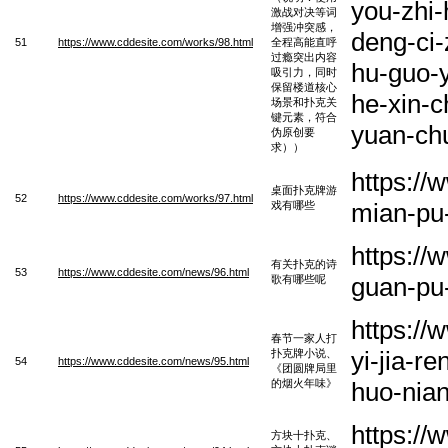
you-zhi-
激战对决等词
增强冲突感，
deng-ci
51
https://www.cddesite.com/works/98.html
全程高能直呼
过瘾突出内容
hu-guo-y
吸引力，同时
保留楼道核心
he-xin-c
场景和扑克关
键元素，符合
yuan-ch
伪原创要
求））
https:/
桌面扑克牌游
52
https://www.cddesite.com/works/97.html
mian-pu-
戏有哪些
https:/
有关扑克的诗
53
https://www.cddesite.com/news/96.html
guan-pu-
歌有哪些呢
https://
春节一家人打
yi-jia-r
扑克牌小说、
54
https://www.cddesite.com/news/95.html
《团圆牌局里
的烟火年味》
huo-nia
https:/
方块十扑克、