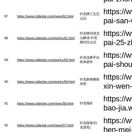
https:/
扑克牌三五怎
87
https://www.cddesite.com/news/62.html
pai-san
么玩
https:/
扑克牌25张怎
么解读-扑克
88
https://www.cddesite.com/works/61.html
pai-25-
牌25怎么玩
https://
扑克洗牌手法
89
https://www.cddesite.com/works/60.html
pai-shou
简单易学
https:/
扑克新闻播报
90
https://www.cddesite.com/works/59.html
xin-wen
内容
https:/
扑克报价
91
https://www.cddesite.com/news/58.html
bao-jia.
https:/
扑克很美(扑
92
https://www.cddesite.com/news/57.html
hen-mei
克漂亮)