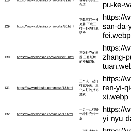
128
https://www.cddesite.com/works/21.html
pu-ke-wa
介绍
https://
下载三打一扑
san-da-y
克牌 下载三
129
https://www.cddesite.com/works/20.html
打一扑克牌赢
话费
fei.webp
https:/
三张扑克的问
zhang-pu
130
https://www.cddesite.com/works/19.html
题 三张纸牌
的神秘谜团
tuan.we
https:/
三个人一起打
ren-yi-q
扑克漫画、三
131
https://www.cddesite.com/news/18.html
个人打的扑克
游戏
xi.webp
https:/
一男一女打哪
一种扑克好一
132
https://www.cddesite.com/news/17.html
yi-nyu-d
点
https://
一副扑克牌多