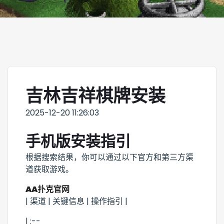
吉林吉祥棋牌安装
2025-12-20 11:26:03
手机版安装指引
根据搜索结果，你可以通过以下官方和第三方渠
道获取游戏。
AA扑克官网
| 渠道 | 关键信息 | 操作指引 |
| :--