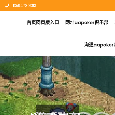
13594780363
首页网页版入口
网址aapoker俱乐部
沟通aapoke