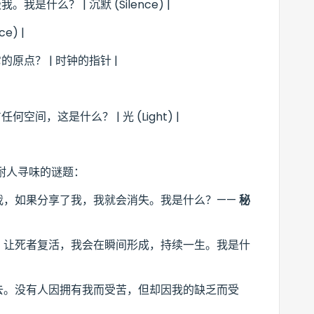
什么？ | 沉默 (Silence) |
e) |
原点？ | 时钟的指针 |
间，这是什么？ | 光 (Light) |
耐人寻味的谜题：
我，如果分享了我，我就会消失。我是什么？——
秘
，让死者复活，我会在瞬间形成，持续一生。我是什
去。没有人因拥有我而受苦，但却因我的缺乏而受