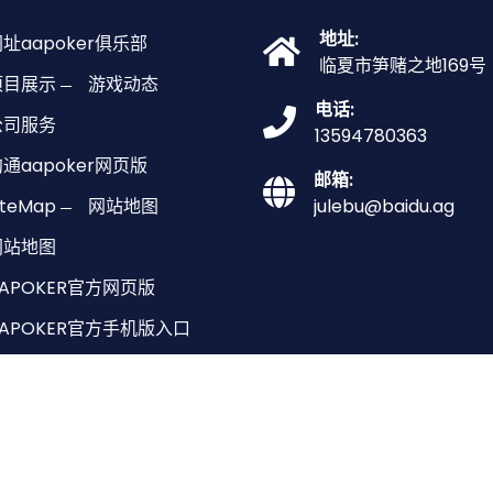
地址:
址aapoker俱乐部
临夏市笋赌之地169号
项目展示
游戏动态
电话:
公司服务
13594780363
通aapoker网页版
邮箱:
iteMap
网站地图
julebu@baidu.ag
网站地图
APOKER官方网页版
AAPOKER官方手机版入口
APOKER官方APP下载