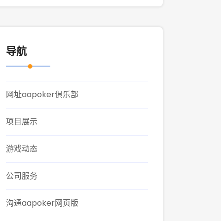
导航
网址aapoker俱乐部
项目展示
游戏动态
公司服务
沟通aapoker网页版