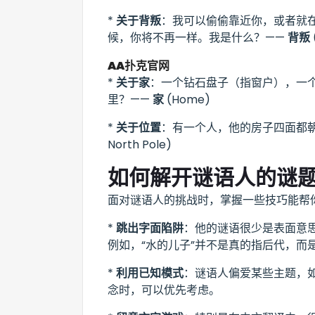
*
关于背叛
：我可以偷偷靠近你，或者就
候，你将不再一样。我是什么？——
背叛
AA扑克官网
*
关于家
：一个钻石盘子（指窗户），一
里？——
家
(Home)
*
关于位置
：有一个人，他的房子四面都
North Pole)
如何解开谜语人的谜
面对谜语人的挑战时，掌握一些技巧能帮
*
跳出字面陷阱
：他的谜语很少是表面意
例如，“水的儿子”并不是真的指后代，而
*
利用已知模式
：谜语人偏爱某些主题，
念时，可以优先考虑。