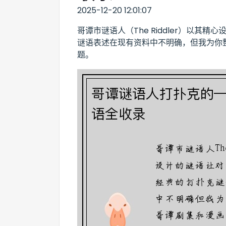
2025-12-20 12:01:07
哥谭市谜语人（The Riddler）以其
谜语表述在现有资料中不明确，但我为你
题。