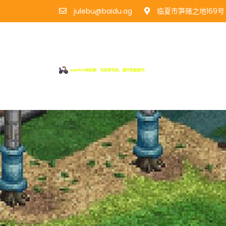
julebu@baidu.ag
临夏市笋赌之地169号