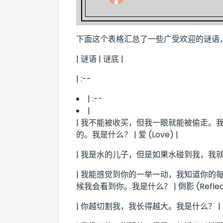
下面这个表格汇总了一些广受欢迎的谜语
| 谜语 | 谜底 |
| :--
| :--
|
| 我不能被收买，但我一眼就能被偷走。
的。我是什么？ | 爱 (Love) |
| 我是水的儿子，但是如果水碰到我，我就死了。
| 我能感觉到你的一举一动，我知道你的
候我会看到你。我是什么？ | 倒影 (Reflecti
| 你越切割我，我长得越大。我是什么？ | 洞/孔