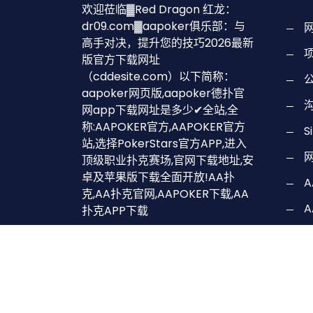
欢迎莅临▓Red Dragon 红龙：
dr09.com▓aapoker俱乐部：与
网
高手对决，提升您的技巧2026最新
版官方下载网址
（cddesite.com）以下简称：
aapoker网页版,aapoker德扑官
沟
网app下载网址是多少✔全站,全
称:AAPOKER官方,AAPOKER官方
S
站,选择PokerStars官方APP,进入
顶级职业扑克赛场,官网下载地址,安
卓及苹果版下载全面开放!AA扑
A
克,AA扑克官网,AAPOKER下载,AA
扑克APP下载
A