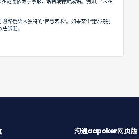
很多谜底依赖于
字形、谐音或特定成语
。例如，“人在
领略谜语人独特的“智慧艺术”。如果某个谜语特别
以告诉我。
沟通aapoker网页版
航