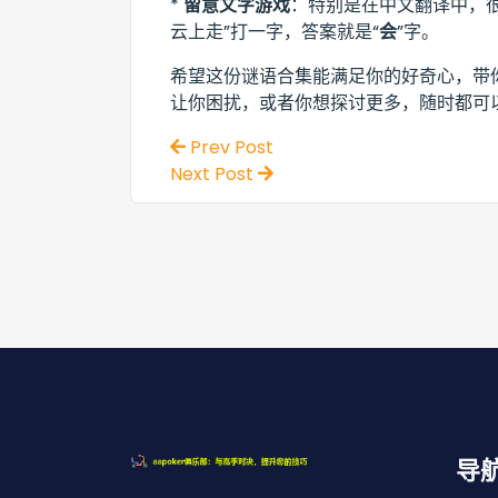
*
留意文字游戏
：特别是在中文翻译中，
云上走”打一字，答案就是“
会
”字。
希望这份谜语合集能满足你的好奇心，带你
让你困扰，或者你想探讨更多，随时都可
Prev Post
Next Post
导