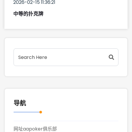
2026-02-15 11:36:21
中等的扑克牌
导航
网址aapoker俱乐部