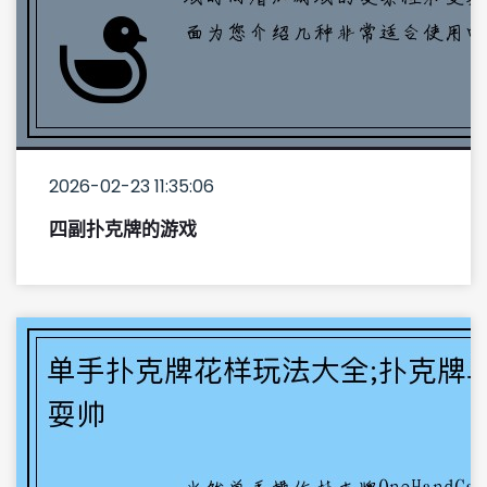
2026-02-23 11:35:06
四副扑克牌的游戏