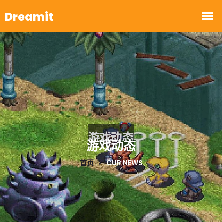
游戏动态
首页
OUR NEWS