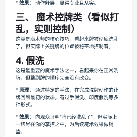
*
效果
： 动作舒展，显得专业且从容。
三、 魔术控牌类（看似打
乱，实则控制）
这类是魔术师的核心技巧，看起来牌被彻底洗乱
了，但实际上关键牌的位置被秘密地控制着。
4. 假洗
这是最重要的魔术手法之一，看起来你在正常洗
牌，但整副牌的顺序完全没有改变。
*
原理
： 通过特定的手法，在完成洗牌动作的让
牌回到最初的状态。有过手假洗、印度假洗等多
种形式。
*
效果
： 向观众证明“牌已经洗乱了”，但实际上
一切尽在你的掌控之中，为后续魔术效果做铺
垫。