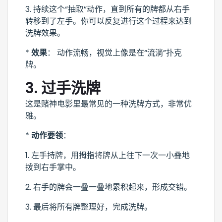
3. 持续这个“抽取”动作，直到所有的牌都从右手
转移到了左手。你可以反复进行这个过程来达到
洗牌效果。
*
效果
： 动作流畅，视觉上像是在“流淌”扑克
牌。
3. 过手洗牌
这是赌神电影里最常见的一种洗牌方式，非常优
雅。
*
动作要领
：
1. 左手持牌，用拇指将牌从上往下一次一小叠地
拨到右手掌中。
2. 右手的牌会一叠一叠地累积起来，形成交错。
3. 最后将所有牌整理好，完成洗牌。