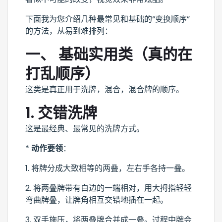
下面我为您介绍几种最常见和基础的“变换顺序”
的方法，从易到难排列：
一、 基础实用类（真的在
打乱顺序）
这类是真正用于洗牌，混合，混合牌的顺序。
1. 交错洗牌
这是最经典、最常见的洗牌方式。
*
动作要领
：
1. 将牌分成大致相等的两叠，左右手各持一叠。
2. 将两叠牌带有白边的一端相对，用大拇指轻轻
弯曲牌叠，让牌角相互交错地插在一起。
3. 双手施压，将两叠牌合并成一叠。过程中牌会