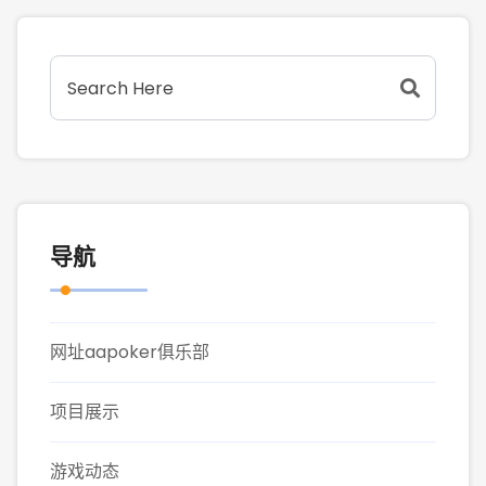
导航
网址aapoker俱乐部
项目展示
游戏动态