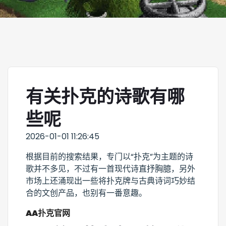
有关扑克的诗歌有哪
些呢
2026-01-01 11:26:45
根据目前的搜索结果，专门以“扑克”为主题的诗
歌并不多见，不过有一首现代诗直抒胸臆，另外
市场上还涌现出一些将扑克牌与古典诗词巧妙结
合的文创产品，也别有一番意趣。
AA扑克官网