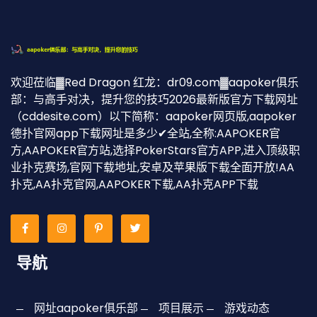
欢迎莅临▓Red Dragon 红龙：dr09.com▓aapoker俱乐
部：与高手对决，提升您的技巧2026最新版官方下载网址
（cddesite.com）以下简称：aapoker网页版,aapoker
德扑官网app下载网址是多少✔全站,全称:AAPOKER官
方,AAPOKER官方站,选择PokerStars官方APP,进入顶级职
业扑克赛场,官网下载地址,安卓及苹果版下载全面开放!AA
扑克,AA扑克官网,AAPOKER下载,AA扑克APP下载
导航
网址aapoker俱乐部
项目展示
游戏动态