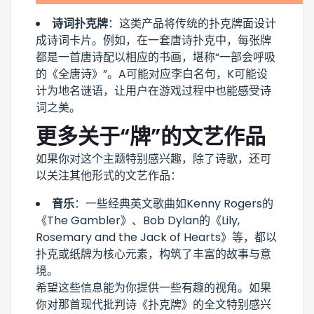
诗词扑克牌
：这类产品将传统的扑克牌面设计
成诗词卡片。例如，在一套唐诗扑克中，每张牌
都是一首唐诗配以相应的书画，堪称“一部会呼吸
的《全唐诗》”。A可能对应李白名句，K可能设
计为地名谜语，让用户在游戏过程中也能感受诗
词之美。
更多关于“牌”的文艺作品
如果你对这个主题特别感兴趣，除了诗歌，还可
以关注其他形式的文艺作品：
音乐
：一些经典英文歌曲如Kenny Rogers的
《The Gambler》、Bob Dylan的《Lily,
Rosemary and the Jack of Hearts》等，都以
扑克或纸牌为核心元素，构筑了丰富的故事与意
境。
希望这些信息能为你提供一些有趣的视角。如果
你对那首现代批判诗《扑克牌》的全文特别感兴