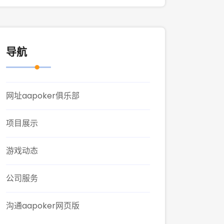
导航
网址aapoker俱乐部
项目展示
游戏动态
公司服务
沟通aapoker网页版