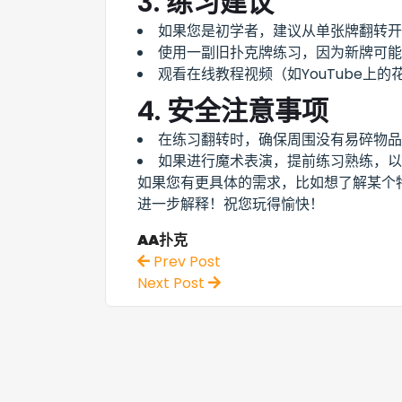
3.
练习建议
如果您是初学者，建议从单张牌翻转开
使用一副旧扑克牌练习，因为新牌可能
观看在线教程视频（如YouTube上
4.
安全注意事项
在练习翻转时，确保周围没有易碎物品
如果进行魔术表演，提前练习熟练，以
如果您有更具体的需求，比如想了解某个
进一步解释！祝您玩得愉快！
AA扑克
Prev Post
Next Post