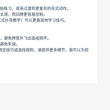
始练习，逐渐过渡到更复杂的花式动作。
太滑，而旧牌更容易控制。
的花式扑克教学）可以更直观地学习技巧。
，避免牌意外飞出造成损坏。
避免失误。
特定技巧或游戏规则，请提供更多细节，我可以为您