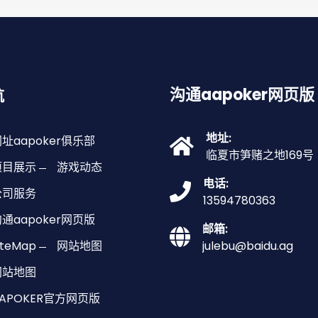
沟通aapoker网页版
航
地址:
址aapoker俱乐部
临夏市笋赌之地169号
项目展示
游戏动态
电话:
公司服务
13594780363
通aapoker网页版
邮箱:
iteMap
网站地图
julebu@baidu.ag
网站地图
APOKER官方网页版