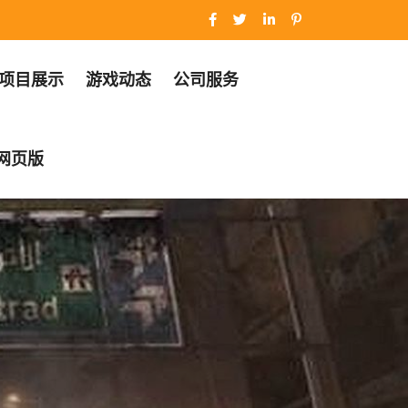
项目展示
游戏动态
公司服务
r网页版