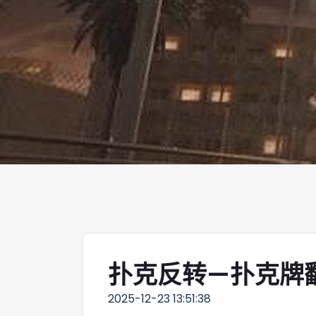
扑克反转—扑克牌
2025-12-23 13:51:38