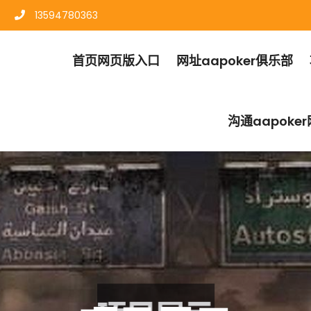
13594780363
首页网页版入口
网址aapoker俱乐部
沟通aapoke