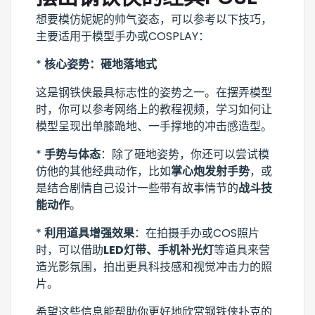
想要模仿妮妮的帅气姿态，可以参考以下技巧，
主要适用于模型手办或COSPLAY：
*
核心姿势：砸地落地式
这是钢铁侠最具标志性的姿势之一。在摆弄模型
时，你可以参考网络上的教程视频，学习如何让
模型呈现出单膝跪地、一手撑地的冲击感造型。
*
手势与体态
：除了砸地姿势，你还可以尝试模
仿他的其他经典动作，比如
掌心炮发射手势
，或
是结合剧情自己设计一些带有故事情节的
战斗技
能动作
。
*
利用道具增强效果
：在拍摄手办或COS照片
时，可以借助
LED灯带、手机补光灯
等道具来营
造光影氛围，拍出更具科技感和视觉冲击力的照
片。
希望这些信息能帮助你更好地欣赏钢铁侠扑克的