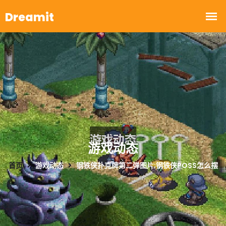
游戏动态
首页
游戏动态
钢铁侠扑克牌第二弹图片;钢铁侠POSS怎么摆