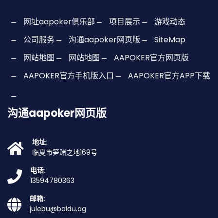
网址aapoker俱乐部
项目展示
游戏动态
公司服务
沟通aapoker网页版
SiteMap
网站地图
网站地图
AAPOKER官方网页版
AAPOKER官方手机版入口
AAPOKER官方APP下载
沟通aapoker网页版
地址:
临夏市笋赌之地169号
电话:
13594780363
邮箱:
julebu@baidu.ag