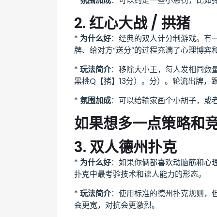
*
氛围加成
：可以约定一些小惩罚，比如
2. 红心大战 / 拱猪
*
为什么好
：经典的双人计分制游戏。有
牌、给对方“送分”的过程充满了心理博弈
*
玩法简介
：移除大小王，每人发相同数
黑桃Q【猪】13分）。分）。轮流出牌，
*
氛围加成
：可以给输家画个小胡子，或
如果想多一点策略和
3. 双人德州扑克
*
为什么好
：如果你俩都喜欢动脑筋和心理
扑克中最考验技术和读人能力的形态。
*
玩法简介
：使用标准的德州扑克规则，
会更宽，对抗会更激烈。