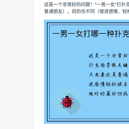
这是一个非常好的问题！“一男一女”打扑
普通朋友），目的也不同（增进感情、轻