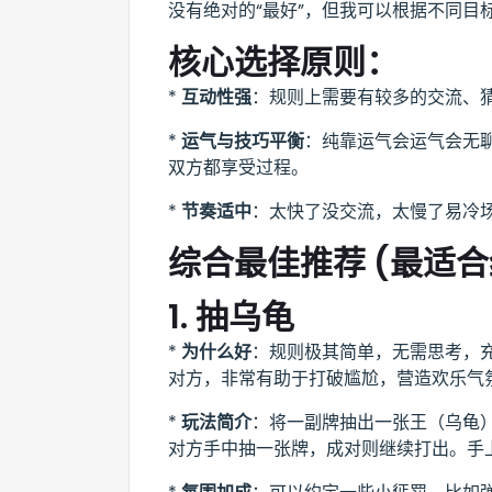
没有绝对的“最好”，但我可以根据不同目
核心选择原则：
*
互动性强
：规则上需要有较多的交流、
*
运气与技巧平衡
：纯靠运气会运气会无
双方都享受过程。
*
节奏适中
：太快了没交流，太慢了易冷
综合最佳推荐 (最适
1. 抽乌龟
*
为什么好
：规则极其简单，无需思考，充
对方，非常有助于打破尴尬，营造欢乐气
*
玩法简介
：将一副牌抽出一张王（乌龟
对方手中抽一张牌，成对则继续打出。手