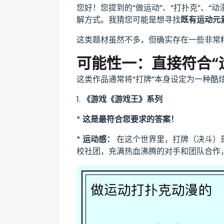
您好！您提到的“做运动”、“打扑克”、“
解方式。我猜您可能是想寻找
既有运动元
这类题材虽然不多，但确实存在一些非常
可能性一：直接符合“
这类作品通常将“打牌”本身设定为一种酷炫
1.
《游戏《游戏王》系列
*
这是最符合您要求的答案！
*
运动感：
在这个世界里，打牌（决斗）
校社团，充满热血沸腾的对手和团队合作