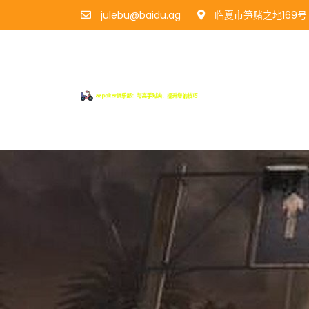
julebu@baidu.ag
临夏市笋赌之地169号