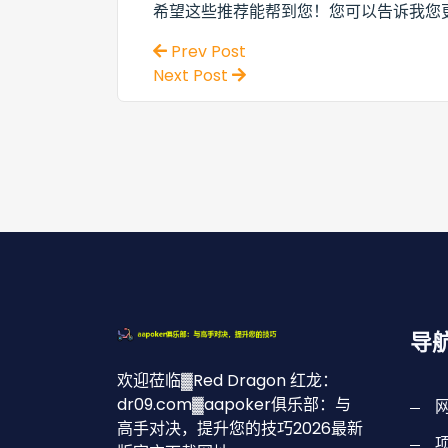
希望这些推荐能帮到您！您可以告诉我您
Prev Post
Next Post
导
欢迎莅临▓Red Dragon 红龙：
dr09.com▓aapoker俱乐部：与
网
高手对决，提升您的技巧2026最新