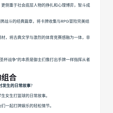
，更侧重于社会底层人物的挣扎和心理博弈，智斗成
卡牌战斗的经典篇章，将卡牌收集与RPG冒险完美结
题材，将古典文学与激烈的体育竞赛感融为一体，非
“圣杯战争”的本质是御主们像打出手牌一样指挥从者
的组合
时发生的日常故事
？
学生女生打篮球的日常故事。
色们一起打牌娱乐的轻松情节。