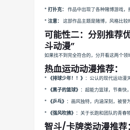
*
打扑克：
作品中出现了各种赌博游戏，
*
注意：
这部作品主题是赌博，风格比较
可能性二：分别推荐优
斗动漫”
如果找不到完全符合的，分开看这两个领
热血运动动漫推荐：
*
《排球少年！！》
：公认的现代运动漫
*
《黑子的篮球》
：超能力篮球，节奏快
*
《乒乓》
：画风独特，内涵深刻，被誉
*
《强风吹拂》
：关于长跑和团队的青春
智斗/卡牌类动漫推荐